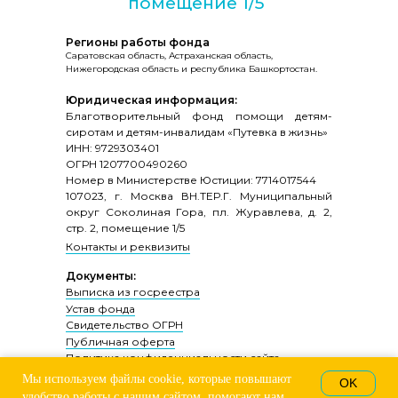
помещение 1/5
Регионы работы фонда
Саратовская область, Астраханская область,
Нижегородская область и республика Башкортостан.
Юридическая информация:
Благотворительный фонд помощи детям-
сиротам и детям-инвалидам «Путевка в жизнь»
ИНН: 9729303401
ОГРН 1207700490260
Номер в Министерстве Юстиции: 7714017544
107023, г. Москва ВН.ТЕР.Г. Муниципальный
округ Соколиная Гора, пл. Журавлева, д. 2,
стр. 2, помещение 1/5
Контакты и реквизиты
Документы:
Выписка из госреестра
Устав фонда
Свидетельство ОГРН
Публичная оферта
Политика конфиденциальности сайта
Отчеты
Мы используем файлы cookie, которые повышают
OK
удобство работы с нашим сайтом, помогают нам