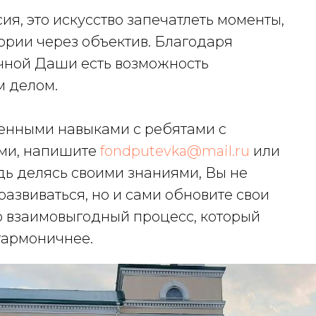
ия, это искусство запечатлеть моменты,
ории через объектив. Благодаря
чной Даши есть возможность
м делом.
ценными навыками с ребятами с
ми, напишите
fondputevka@mail.ru
или
едь делясь своими знаниями, Вы не
развиваться, но и сами обновите свои
то взаимовыгодный процесс, который
гармоничнее.