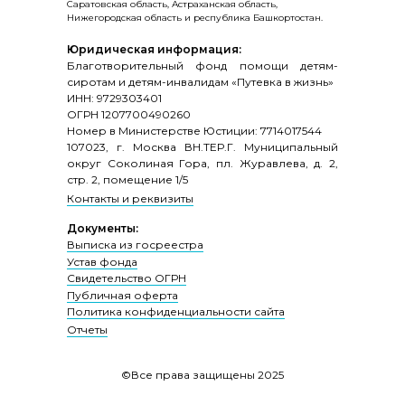
Саратовская область, Астраханская область,
Нижегородская область и республика Башкортостан.
Юридическая информация:
Благотворительный фонд помощи детям-
сиротам и детям-инвалидам «Путевка в жизнь»
ИНН: 9729303401
ОГРН 1207700490260
Номер в Министерстве Юстиции: 7714017544
107023, г. Москва ВН.ТЕР.Г. Муниципальный
округ Соколиная Гора, пл. Журавлева, д. 2,
стр. 2, помещение 1/5
Контакты и реквизиты
Документы:
Выписка из госреестра
Устав фонда
Свидетельство ОГРН
Публичная оферта
Политика конфиденциальности сайта
Отчеты
©Все права защищены 2025