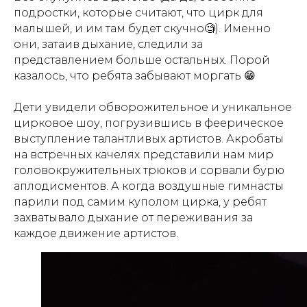
подростки, которые считают, что цирк для
малышей, и им там будет скучно🧐). Именно
они, затаив дыхание, следили за
представлением больше остальных. Порой
казалось, что ребята забывают моргать 😁
Дети увидели обворожительное и уникальное
цирковое шоу, погрузившись в феерическое
выступление талантливых артистов. Акробаты
на встречных качелях представили нам мир
головокружительных трюков и сорвали бурю
аплодисментов. А когда воздушные гимнасты
парили под самим куполом цирка, у ребят
захватывало дыхание от переживания за
каждое движение артистов.