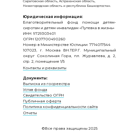
Саратовская область, Астраханская область,
Нижегородская область и республика Башкортостан.
Юридическая информация:
Благотворительный фонд помощи детям-
сиротам и детям-инвалидам «Путевка в жизнь»
ИНН: 9729303401
ОГРН 1207700490260
Номер в Министерстве Юстиции: 7714017544
107023, г. Москва ВН.ТЕР.Г. Муниципальный
округ Соколиная Гора, пл. Журавлева, д. 2,
стр. 2, помещение 1/5
Контакты и реквизиты
Документы:
Выписка из госреестра
Устав фонда
Свидетельство ОГРН
Публичная оферта
Политика конфиденциальности сайта
Отчеты
©Все права защищены 2025